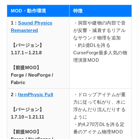
MOD・動作環境
特徴
1：
Sound Physics
・洞窟や建物の内部で音
Remastered
が反響・減衰するリアル
なサウンド物理を追加
【バージョン】
・約1億DLを誇る
1.17.1～1.21.8
CurseForge最多人気の物
理演算MOD
【前提MOD】
Forge / NeoForge /
Fabric
2：
ItemPhysic Full
・ドロップアイテムが重
力に従って転がり、水に
【バージョン】
浮かんだり沈んだりする
1.7.10～1.21.11
ように
・約4,270万DLを誇る定
【前提MOD】
番のアイテム物理MOD