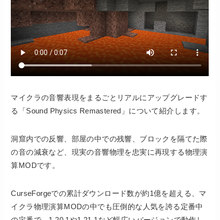
マイクラの音響表現をまるごとリアルにアップグレードす
る「Sound Physics Remastered」について紹介します。
洞窟内での反響、部屋の中での残響、ブロックを隔てた際
の音の減衰など、現実の音響物理を忠実に再現する物理演
算MODです。
CurseForgeでの累計ダウンロード数が約1億を超える、マ
イクラ物理演算MODの中でも圧倒的な人気を誇る定番中
の定番で、1.20.1や1.21.1など幅広いバージョンで動作し