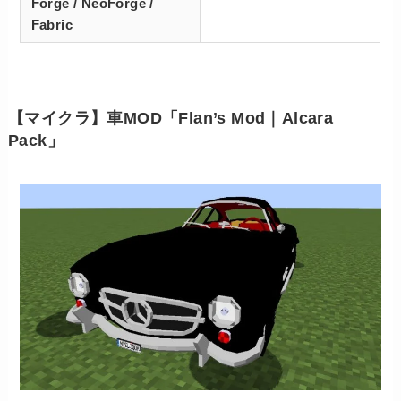
Forge / NeoForge /
Fabric
【マイクラ】車MOD「Flan’s Mod｜Alcara
Pack」