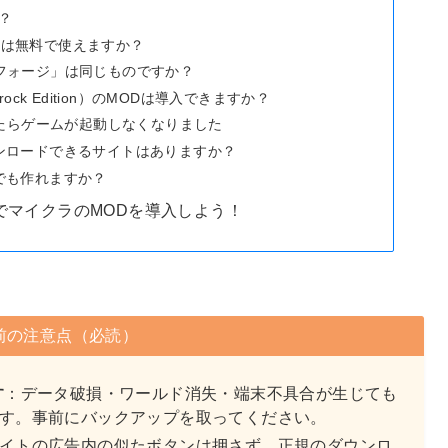
？
ジ）は無料で使えますか？
フォージ」は同じものですか？
edrock Edition）のMODは導入できますか？
Dを入れたらゲームが起動しなくなりました
をダウンロードできるサイトはありますか？
自分でも作れますか？
ジ）でマイクラのMODを導入しよう！
前の注意点（必読）
す
：データ破損・ワールド消失・端末不具合が生じても
す。事前にバックアップを取ってください。
イトの広告内の似たボタンは押さず、正規のダウンロ