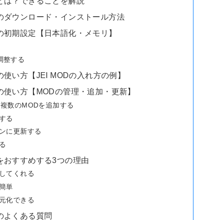
ジ）とは？できることを解説
ジ）のダウンロード・インストール方法
ジ）の初期設定【日本語化・メモリ】
調整する
）の使い方【JEI MODの入れ方の例】
ジ）の使い方【MODの管理・追加・更新】
複数のMODを追加する
する
ョンに更新する
る
ジ）をおすすめする3つの理由
入してくれる
簡単
一元化できる
）のよくある質問