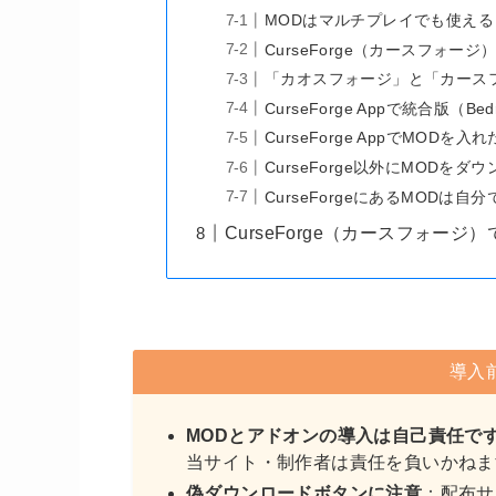
MODはマルチプレイでも使える
CurseForge（カースフォー
「カオスフォージ」と「カース
CurseForge Appで統合版（B
CurseForge AppでMO
CurseForge以外にMOD
CurseForgeにあるMODは
CurseForge（カースフォー
導入
MODとアドオンの導入は自己責任で
当サイト・制作者は責任を負いかねま
偽ダウンロードボタンに注意
：配布サ