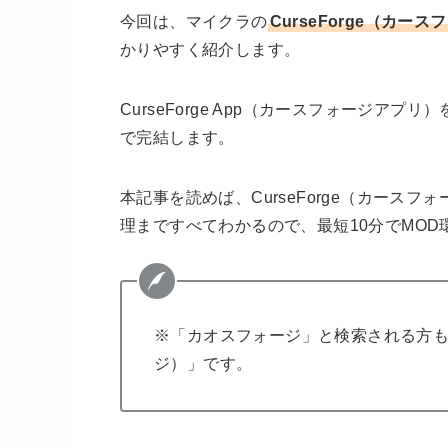
今回は、
マイクラの
CurseForge（カ
かりやすく紹介
します。
CurseForge App（カースフォージア
で完結します。
本記事を読めば、CurseForge（カース
理まですべてわかるので、
最短10分でMO
※「カオスフォージ」と検索される方もい
ジ）」です。