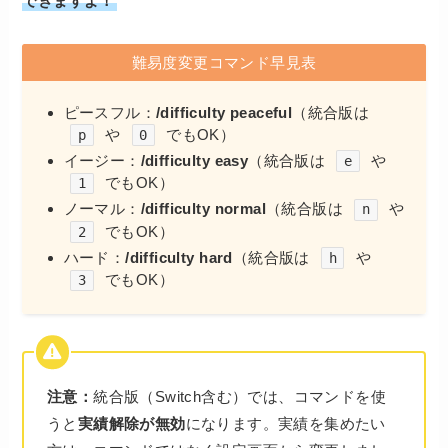
できますよ！
難易度変更コマンド早見表
ピースフル：
/difficulty peaceful
（統合版は
や
でもOK）
p
0
イージー：
/difficulty easy
（統合版は
や
e
でもOK）
1
ノーマル：
/difficulty normal
（統合版は
や
n
でもOK）
2
ハード：
/difficulty hard
（統合版は
や
h
でもOK）
3
注意：
統合版（Switch含む）では、コマンドを使
うと
実績解除が無効
になります。実績を集めたい