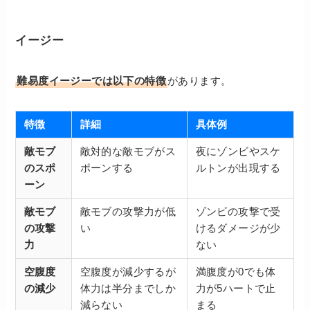
イージー
難易度イージーでは以下の特徴
があります。
特徴
詳細
具体例
敵モブ
敵対的な敵モブがス
夜にゾンビやスケ
のスポ
ポーンする
ルトンが出現する
ーン
敵モブ
敵モブの攻撃力が低
ゾンビの攻撃で受
の攻撃
い
けるダメージが少
力
ない
空腹度
空腹度が減少するが
満腹度が0でも体
の減少
体力は半分までしか
力が5ハートで止
減らない
まる