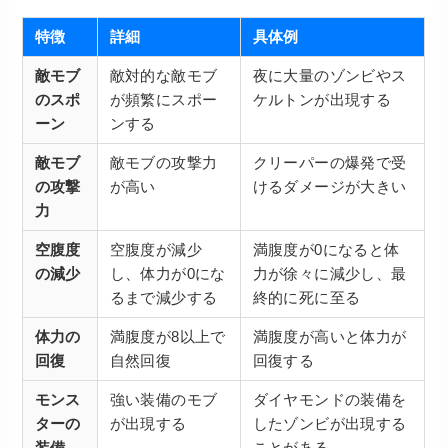
特徴
詳細
具体例
敵モブ
敵対的な敵モブ
夜に大量のゾンビやス
のスポ
が頻繁にスポー
ケルトンが出現する
ーン
ンする
敵モブ
敵モブの攻撃力
クリーパーの爆発で受
の攻撃
が高い
けるダメージが大きい
力
空腹度
空腹度が減少
満腹度が0になると体
の減少
し、体力が0にな
力が徐々に減少し、最
るまで減少する
終的に死に至る
体力の
満腹度が8以上で
満腹度が高いと体力が
回復
自然回復
回復する
モンス
強い装備のモブ
ダイヤモンドの装備を
ターの
が出現する
したゾンビが出現する
装備
ことがある