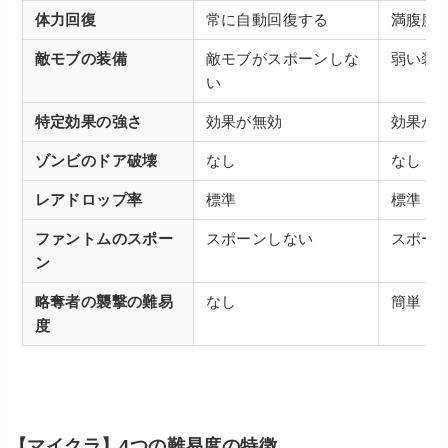
体力回復
常に自動回復する
満腹度
敵モブの装備
敵モブがスポーンしな
弱い装
い
特定効果の強さ
効果が無効
効果が
ゾンビのドア破壊
なし
なし
レアドロップ率
標準
標準
ファントムのスポー
スポーンしない
スポー
ン
略奪者の襲撃の難易
なし
簡単
度
【マイクラ】4つの難易度の特徴