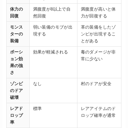
体力の
満腹度が8以上で自
満腹度が高いと体
回復
然回復
力が回復する
モンス
弱い装備のモブが出
革の装備をしたゾ
ターの
現する
ンビが出現するこ
装備
とがある
ポーシ
効果が軽減される
毒のダメージが非
ョン効
常に少ない
果の強
さ
ゾンビ
なし
村のドアが安全
のドア
破壊
レアド
標準
レアアイテムのド
ロップ
ロップ確率が通常
率