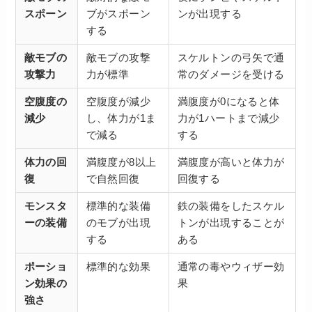
スポーン
ブがスポーン
ンが出現する
する
敵モブの
敵モブの攻撃
スケルトンの弓矢で通
攻撃力
力が標準
常のダメージを受ける
空腹度の
空腹度が減少
満腹度が0になると体
減少
し、体力が1ま
力が1ハートまで減少
で減る
する
体力の回
満腹度が8以上
満腹度が高いと体力が
復
で自然回復
回復する
モンスタ
標準的な装備
鉄の装備をしたスケル
ーの装備
のモブが出現
トンが出現することが
する
ある
ポーショ
標準的な効果
通常の毒やウィザー効
ン効果の
果
強さ