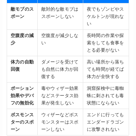
敵モブのス
敵対的な敵モブは
夜でもゾンビやス
ポーン
スポーンしない
ケルトンが現れな
い
空腹度の減
空腹度が減少しな
長時間の作業や探
少
い
索をしても食事を
とる必要がない
体力の自動
ダメージを受けて
高い場所から落ち
回復
も自然に体力が回
ても時間が経てば
復する
体力が全快する
ポーション
毒やウィザー効果
洞窟探検中に毒蜘
効果やデバ
などステータス効
蛛に刺されても毒
フの無効化
果が発生しない
状態にならない
ボスモンス
ウィザーなどボス
エンドに行っても
ターのスポ
モンスターはスポ
エンダードラゴン
ーン
ーンしない
に攻撃されない