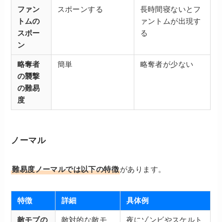
ファン
スポーンする
長時間寝ないとフ
トムの
ァントムが出現す
スポー
る
ン
略奪者
簡単
略奪者が少ない
の襲撃
の難易
度
ノーマル
難易度ノーマルでは以下の特徴
があります。
特徴
詳細
具体例
敵モブの
敵対的な敵モ
夜にゾンビやスケルト