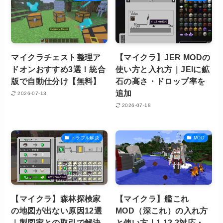
マイクラチェスト整理ア
【マイクラ】JER MODの
ドオンおすすめ3選！統合
使い方と入れ方｜JEIに鉱
版で自動仕分け【無料】
石の高さ・ドロップ率を
追加
2026-07-13
2026-07-18
トラブル解決
MOD
【マイクラ】森林探検家
【マイクラ】艦これ
の地図が出ない原因12選
MOD（深これ）の入れ方
｜製図家との取引で解決
と使い方｜1.12.2対応・