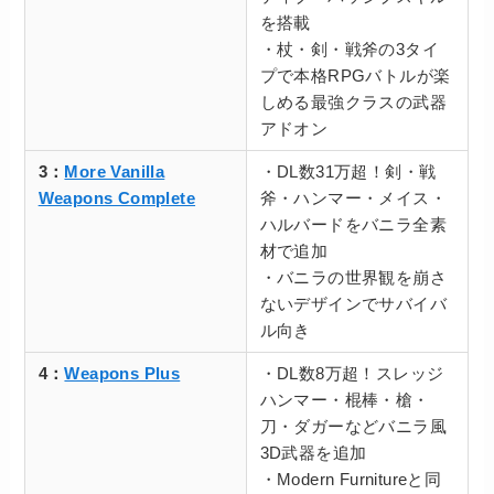
を搭載
・杖・剣・戦斧の3タイ
プで本格RPGバトルが楽
しめる最強クラスの武器
アドオン
3：
More Vanilla
・DL数31万超！剣・戦
Weapons Complete
斧・ハンマー・メイス・
ハルバードをバニラ全素
材で追加
・バニラの世界観を崩さ
ないデザインでサバイバ
ル向き
4：
Weapons Plus
・DL数8万超！スレッジ
ハンマー・棍棒・槍・
刀・ダガーなどバニラ風
3D武器を追加
・Modern Furnitureと同