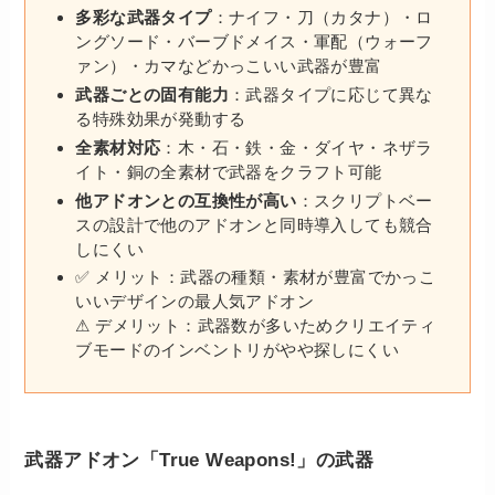
多彩な武器タイプ
：ナイフ・刀（カタナ）・ロ
ングソード・バーブドメイス・軍配（ウォーフ
ァン）・カマなどかっこいい武器が豊富
武器ごとの固有能力
：武器タイプに応じて異な
る特殊効果が発動する
全素材対応
：木・石・鉄・金・ダイヤ・ネザラ
イト・銅の全素材で武器をクラフト可能
他アドオンとの互換性が高い
：スクリプトベー
スの設計で他のアドオンと同時導入しても競合
しにくい
✅ メリット：武器の種類・素材が豊富でかっこ
いいデザインの最人気アドオン
⚠ デメリット：武器数が多いためクリエイティ
ブモードのインベントリがやや探しにくい
武器アドオン「True Weapons!」の武器