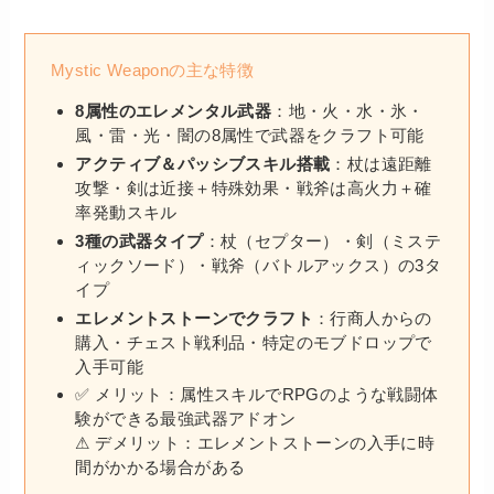
Mystic Weaponの主な特徴
8属性のエレメンタル武器
：地・火・水・氷・
風・雷・光・闇の8属性で武器をクラフト可能
アクティブ＆パッシブスキル搭載
：杖は遠距離
攻撃・剣は近接＋特殊効果・戦斧は高火力＋確
率発動スキル
3種の武器タイプ
：杖（セプター）・剣（ミステ
ィックソード）・戦斧（バトルアックス）の3タ
イプ
エレメントストーンでクラフト
：行商人からの
購入・チェスト戦利品・特定のモブドロップで
入手可能
✅ メリット：属性スキルでRPGのような戦闘体
験ができる最強武器アドオン
⚠ デメリット：エレメントストーンの入手に時
間がかかる場合がある