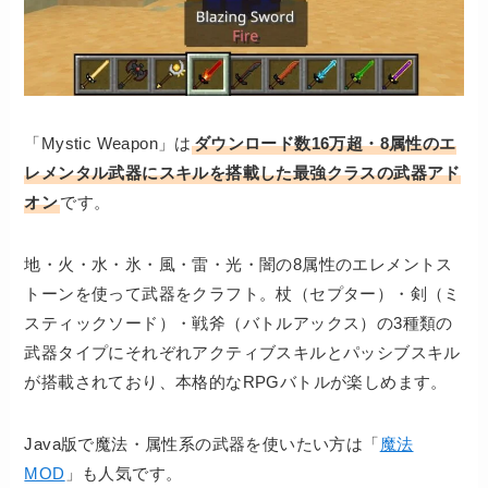
「Mystic Weapon」は
ダウンロード数16万超・8属性のエ
レメンタル武器にスキルを搭載した最強クラスの武器アド
オン
です。
地・火・水・氷・風・雷・光・闇の8属性のエレメントス
トーンを使って武器をクラフト。杖（セプター）・剣（ミ
スティックソード）・戦斧（バトルアックス）の3種類の
武器タイプにそれぞれアクティブスキルとパッシブスキル
が搭載されており、本格的なRPGバトルが楽しめます。
Java版で魔法・属性系の武器を使いたい方は「
魔法
MOD
」も人気です。