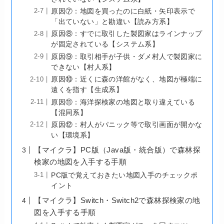
原因⑦：地図を買ったのに白紙・矢印表示で
「出ていない」と勘違い【読み方系】
原因⑧：すでに取引した製図家はラインナップ
が固定されている【システム系】
原因⑨：取引相手が子供・ダメ村人で製図家に
できない【村人系】
原因⑩：近くに森の洋館がなく、地図が極端に
遠くを指す【生成系】
原因⑪：海洋探検家の地図と取り違えている
【混同系】
原因⑫：村人がパニック等で取引画面が開かな
い【環境系】
【マイクラ】PC版（Java版・統合版）で森林探
検家の地図を入手する手順
PC版で覚えておきたい地図入手のチェックポ
イント
【マイクラ】Switch・Switch2で森林探検家の地
図を入手する手順