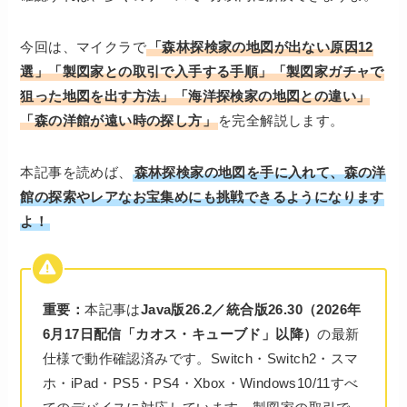
今回は、
マイクラで
「森林探検家の地図が出ない原因12
選」「製図家との取引で入手する手順」「製図家ガチャで
狙った地図を出す方法」「海洋探検家の地図との違い」
「森の洋館が遠い時の探し方」
を完全解説
します。
本記事を読めば、
森林探検家の地図を手に入れて、森の洋
館の探索やレアなお宝集めにも挑戦できるようになります
よ！
重要：
本記事は
Java版26.2／統合版26.30（2026年
6月17日配信「カオス・キューブド」以降）
の最新
仕様で動作確認済みです。Switch・Switch2・スマ
ホ・iPad・PS5・PS4・Xbox・Windows10/11すべ