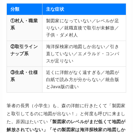
分類
主な症状
①村人・職業
製図家になっていない／レベルが足
系
りない／就職直後で取引が未解放／
子供・ダメ村人
②取引ライン
海洋探検家の地図しか出ない／引き
ナップ系
直していない／エメラルド・コンパ
スが足りない
③生成・仕様
近くに洋館がなく遠すぎる／地図が
系
白紙で読み方が分からない／統合版
とJava版の違い
筆者の長男（小学生）も、森の洋館に行きたくて「製図家
と取引してるのに地図が出ない！」と何度も呼びに来まし
た。原因はたいてい
「製図家のレベルがまだ低くて地図が
解放されていない」「その製図家は海洋探検家の地図しか