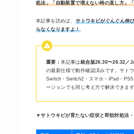
処法」「自動装置で増えない時の直し方」「統
本記事を読めば、
サトウキビがぐんぐん伸
らなくなりますよ！
重要：
本記事は
統合版26.30〜26.32
の最新仕様で動作確認済みです。サト
Switch・Switch2・スマホ・iPad・P
ージョンでも同じ考え方で解決できま
▼サトウキビが育たない症状と即効対処法