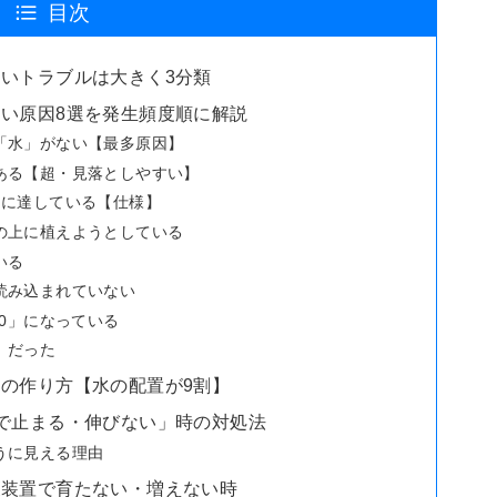
目次
いトラブルは大きく3分類
い原因8選を発生頻度順に解説
「水」がない【最多原因】
ある【超・見落としやすい】
さに達している【仕様】
の上に植えようとしている
いる
読み込まれていない
が「0」になっている
」だった
の作り方【水の配置が9割】
で止まる・伸びない」時の対処法
うに見える理由
穫装置で育たない・増えない時