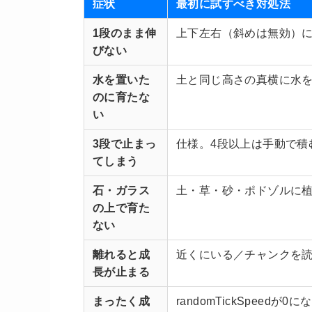
症状
最初に試すべき対処法
1段のまま伸
上下左右（斜めは無効）
びない
水を置いた
土と同じ高さの真横に水
のに育たな
い
3段で止まっ
仕様。4段以上は手動で積
てしまう
石・ガラス
土・草・砂・ポドゾルに
の上で育た
ない
離れると成
近くにいる／チャンクを
長が止まる
まったく成
randomTickSpeedが