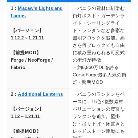
1：
Macaw’s Lights and
・バニラの建材に馴染む
Lamps
街灯ポスト・ガーデンラ
イト・シーリングライ
【バージョン】
ト・ランタンなど多彩な
1.12.2～1.21.11
照明ブロックを追加。高
さを何ブロックでも自由
【前提MOD】
に積み重ねられる可変式
Forge / NeoForge /
の街灯が特徴
Fabric
・約6,830万DLを誇る
CurseForge最多人気の街
灯・照明MOD
2：
Additional Lanterns
・バニラのランタンをベ
ースに、16色×複数素材
【バージョン】
バリエーションの豊富な
1.12～1.21.11
ランタンを追加。壁掛
け・吊り下げ・床置きと
【前提MOD】
レッドストーン連動にも