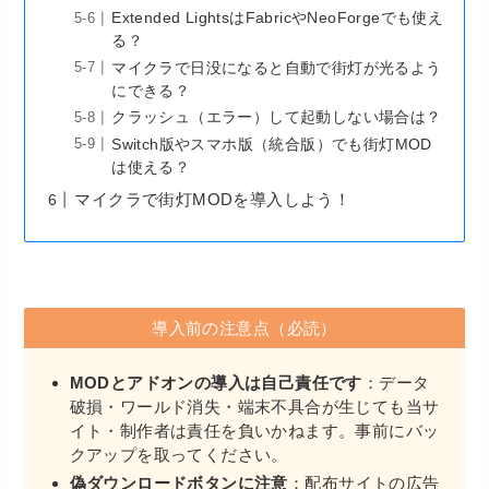
Extended LightsはFabricやNeoForgeでも使え
る？
マイクラで日没になると自動で街灯が光るよう
にできる？
クラッシュ（エラー）して起動しない場合は？
Switch版やスマホ版（統合版）でも街灯MOD
は使える？
マイクラで街灯MODを導入しよう！
導入前の注意点（必読）
MODとアドオンの導入は自己責任です
：データ
破損・ワールド消失・端末不具合が生じても当サ
イト・制作者は責任を負いかねます。事前にバッ
クアップを取ってください。
偽ダウンロードボタンに注意
：配布サイトの広告