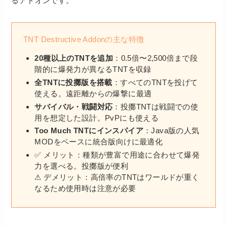
るアドオンです。
TNT Destructive Addonの主な特徴
20種以上のTNTを追加
：0.5倍〜2,500倍まで段
階的に爆発力が異なるTNTを収録
全TNTに投擲版を搭載
：すべてのTNTを投げて
使える。遠距離からの爆撃に最適
サバイバル・戦闘対応
：投擲TNTは戦闘での使
用を想定した設計。PvPにも使える
Too Much TNTにインスパイア
：Java版の人気
MODをベースに統合版向けに最適化
✅ メリット：種類が豊富で用途に合わせて爆発
力を選べる。投擲版が便利
⚠ デメリット：高倍率のTNTはワールドが重く
なるため使用時は注意が必要