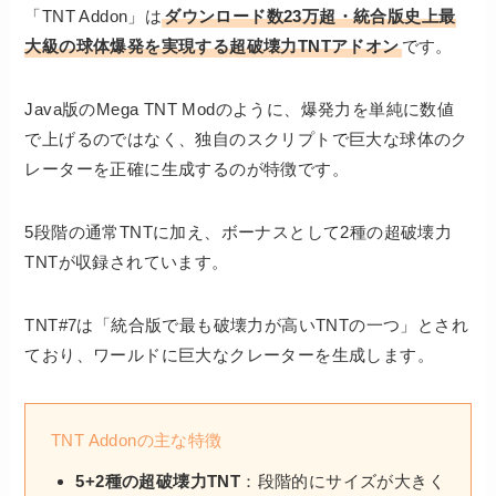
「TNT Addon」は
ダウンロード数23万超・統合版史上最
大級の球体爆発を実現する超破壊力TNTアドオン
です。
Java版のMega TNT Modのように、爆発力を単純に数値
で上げるのではなく、独自のスクリプトで巨大な球体のク
レーターを正確に生成するのが特徴です。
5段階の通常TNTに加え、ボーナスとして2種の超破壊力
TNTが収録されています。
TNT#7は「統合版で最も破壊力が高いTNTの一つ」とされ
ており、ワールドに巨大なクレーターを生成します。
TNT Addonの主な特徴
5+2種の超破壊力TNT
：段階的にサイズが大きく