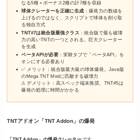
なる5種＋ボーナス2種の計7種を収録
球体クレーターを正確に生成
：爆発力の数値を
上げるのではなく、スクリプトで球体を削り取
る独自方式
TNT#7は統合版最強クラス
：統合版で最も破壊
力の高いTNTの一つとされる。巨大クレーター
を生成
ベータAPIが必要
：実験タブで「ベータAPI」を
オンにする必要あり
✅ メリット：統合版最大級の球体爆発。Java版
のMega TNT Modに匹敵する破壊力
⚠ デメリット：高スペック端末推奨。TNT#5は
爆発の処理に時間がかかる
TNTアドオン「TNT Addon」の爆発
「TNT Addon」の爆発クレーター
です。