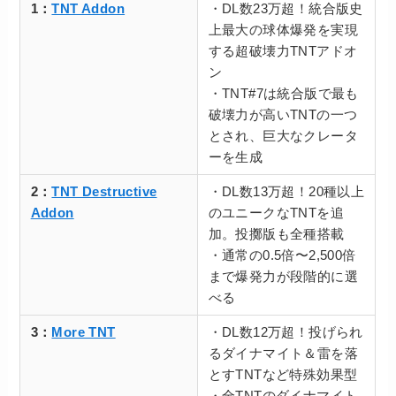
1：
TNT Addon
・DL数23万超！統合版史
上最大の球体爆発を実現
する超破壊力TNTアドオ
ン
・TNT#7は統合版で最も
破壊力が高いTNTの一つ
とされ、巨大なクレータ
ーを生成
2：
TNT Destructive
・DL数13万超！20種以上
Addon
のユニークなTNTを追
加。投擲版も全種搭載
・通常の0.5倍〜2,500倍
まで爆発力が段階的に選
べる
3：
More TNT
・DL数12万超！投げられ
るダイナマイト＆雷を落
とすTNTなど特殊効果型
・全TNTのダイナマイト